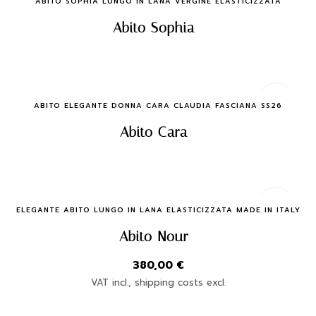
Quick Buy
ABITO SOPHIA LUNGO IN LANA VERGINE ELASTICIZZATA
Abito Sophia
Quick Buy
ABITO ELEGANTE DONNA CARA CLAUDIA FASCIANA SS26
Abito Cara
Quick Buy
ELEGANTE ABITO LUNGO IN LANA ELASTICIZZATA MADE IN ITALY
Abito Nour
380,00
€
VAT incl., shipping costs excl.