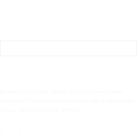
Join the Newsletter
SUBSCRIBE
Claudia Fasciana
Benvenuti nell’atelier digitale Claudia Fasciana, dove
l’eleganza e l’eccellenza del Made in Italy si trasformano
in capi dal tocco unico e raffinato.