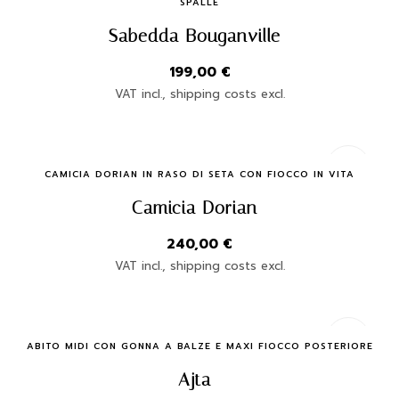
SPALLE
Sabedda Bouganville
199,00
€
VAT incl., shipping costs excl.
Quick Buy
CAMICIA DORIAN IN RASO DI SETA CON FIOCCO IN VITA
Camicia Dorian
240,00
€
VAT incl., shipping costs excl.
Quick Buy
ABITO MIDI CON GONNA A BALZE E MAXI FIOCCO POSTERIORE
Ajta