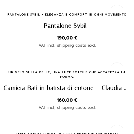
Quick Buy
PANTALONE SYBIL - ELEGANZA E COMFORT IN OGNI MOVIMENTO
Pantalone Sybil
190,00
€
VAT incl., shipping costs excl.
Quick Buy
UN VELO SULLA PELLE, UNA LUCE SOTTILE CHE ACCAREZZA LA
FORMA.
Camicia Batì in batista di cotone – Claudia Fasciana | Made in Italy
160,00
€
VAT incl., shipping costs excl.