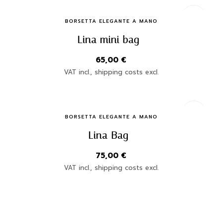
Quick Buy
BORSETTA ELEGANTE A MANO
Lina mini bag
65,00
€
VAT incl., shipping costs excl.
Quick Buy
BORSETTA ELEGANTE A MANO
Lina Bag
75,00
€
VAT incl., shipping costs excl.