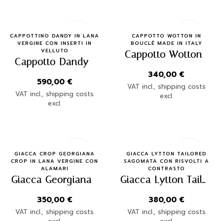
Quick Buy
Quick Buy
CAPPOTTINO DANDY IN LANA
CAPPOTTO WOTTON IN
VERGINE CON INSERTI IN
BOUCLÉ MADE IN ITALY
VELLUTO
Cappotto Wotton
Cappotto Dandy
340,00
€
590,00
€
VAT incl., shipping costs
VAT incl., shipping costs
excl.
excl.
Quick Buy
Quick Buy
GIACCA CROP GEORGIANA
GIACCA LYTTON TAILORED
CROP IN LANA VERGINE CON
SAGOMATA CON RISVOLTI A
ALAMARI
CONTRASTO
Giacca Georgiana
Giacca Lytton Tailored
350,00
€
380,00
€
VAT incl., shipping costs
VAT incl., shipping costs