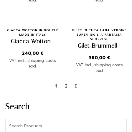
excl.
excl.
Quick Buy
Quick Buy
GIACCA WOTTON IN BOUCLÉ
GILET IN PURA LANA VERGINE
MADE IN ITALY
SUPER 130’S A FANTASIA
SCOZZESE
Giacca Wotton
Gilet Brummell
240,00
€
380,00
€
VAT incl., shipping costs
VAT incl., shipping costs
excl.
excl.
1
2
Search