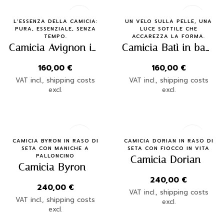
Quick Buy
Quick Buy
L’ESSENZA DELLA CAMICIA:
UN VELO SULLA PELLE, UNA
PURA, ESSENZIALE, SENZA
LUCE SOTTILE CHE
TEMPO.
ACCAREZZA LA FORMA.
Camicia Avignon in popeline rigato marrone – Claudia Fasciana | Made in Italy
Camicia Batì in batista di cotone – Claudia Fasciana | Made in Italy
160,00
€
160,00
€
VAT incl., shipping costs
VAT incl., shipping costs
excl.
excl.
Quick Buy
Quick Buy
CAMICIA BYRON IN RASO DI
CAMICIA DORIAN IN RASO DI
SETA CON MANICHE A
SETA CON FIOCCO IN VITA
PALLONCINO
Camicia Dorian
Camicia Byron
240,00
€
240,00
€
VAT incl., shipping costs
VAT incl., shipping costs
excl.
excl.