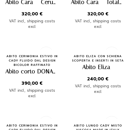
Abito Cara – Ceruleo
Abito Cara – Total White
320,00
€
320,00
€
VAT incl., shipping costs
VAT incl., shipping costs
excl.
excl.
Quick Buy
Quick Buy
ABITO CERIMONIA ESTIVO IN
ABITO ELIZA CON SCHIENA
CADY FLUIDO DAL DESIGN
SCOPERTA E INSERTI IN SETA
BICOLOR RAFFINATO
Abito Eliza
Abito corto DONA NB
240,00
€
390,00
€
VAT incl., shipping costs
VAT incl., shipping costs
excl.
excl.
Quick Buy
Quick Buy
ABITO CERIMONIA ESTIVO IN
ABITO LUNGO CADY MISTO
CADY FLUIDO DAL DESIGN
VISCOSA MADE IN ITALY