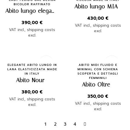
BICOLOR RAFFINATO
Abito lungo MIA
Abito lungo elegante DONALU’ | Made in Italy
430,00
€
390,00
€
VAT incl., shipping costs
VAT incl., shipping costs
excl.
excl.
Quick Buy
Quick Buy
ELEGANTE ABITO LUNGO IN
ABITO MIDI FLUIDO E
LANA ELASTICIZZATA MADE
MINIMAL CON SCHIENA
IN ITALY
SCOPERTA E DETTAGLI
FEMMINILI
Abito Nour
Abito Oltre
380,00
€
350,00
€
VAT incl., shipping costs
VAT incl., shipping costs
excl.
excl.
1
2
3
4