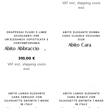
VAT incl., shipping costs
excl.
Quick Buy
Quick Buy
DRAPPEGGI FLUIDI E LINEE
ABITO ELEGANTE DONNA
AVVOLGENTI PER
CARA CLAUDIA FASCIANA
UN’ELEGANZA SOFISTICATA E
SS26
CONTEMPORANEA
Abito Cara
Abito Abbraccio – Rosa e Verde
310,00
€
VAT incl., shipping costs
excl.
Quick Buy
Quick Buy
ABITO LUNGO ELEGANTE
ABITO LUNGO ELEGANTE
CARA CERULEO CON
CARA BIANCO CON
SILHOUETTE DEFINITA | MADE
SILHOUETTE DEFINITA | MADE
IN ITALY
IN ITALY