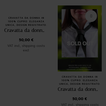
Quick Buy
CRAVATTA DA DONNA IN
100% CUPRO. ELEGANZA
UNICA, DESIGN REGISTRATO.
Cravatta da donna – Geographic bronze
50,00
€
VAT incl., shipping costs
excl.
Quick Buy
CRAVATTA DA DONNA IN
100% CUPRO. ELEGANZA
UNICA, DESIGN REGISTRATO.
Cravatta da donna – Verde Costellazioni
50,00
€
VAT incl., shipping costs