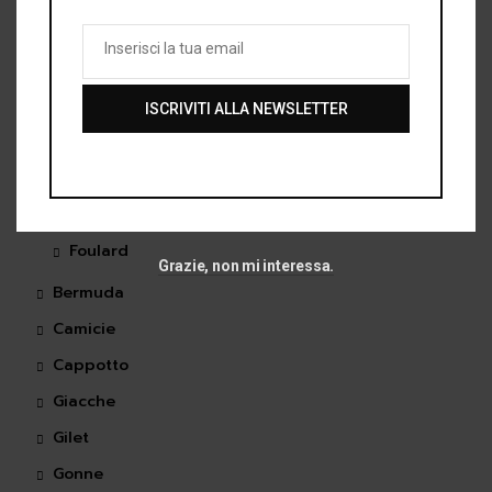
SAMPLE SALE
Inserisci la tua email
Women
Email
Abito
ISCRIVITI ALLA NEWSLETTER
Accessori
Borse
Cravatta da Donna
Foulard
Grazie, non mi interessa.
Bermuda
Camicie
Cappotto
Giacche
Gilet
Gonne