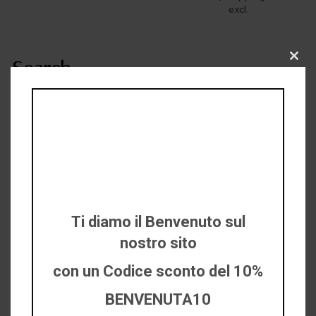
excl.
Search
Clo
this
mod
Product categories
Ti diamo il Benvenuto sul
Collezioni
nostro sito
Dichotomia
con un Codice sconto del 10%
Sicily
BENVENUTA10
Timeless