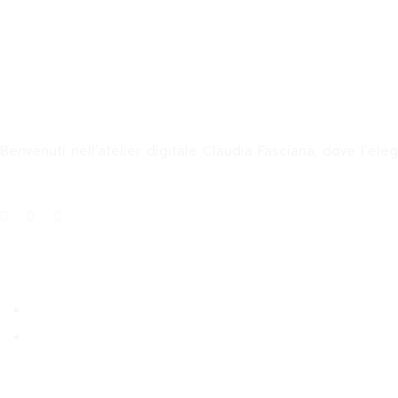
Claudia Fasciana
Benvenuti nell’atelier digitale Claudia Fasciana, dove l’ele
Info
About
Blog