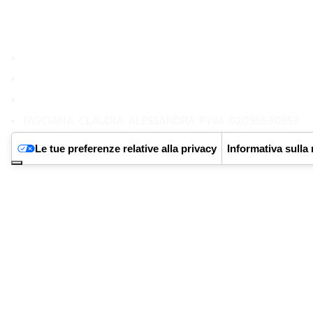
Privacy Policy
Returns Policy
Terms and Condition
FASCIANA CLAUDIA ALESSANDRA P.IVA 02095630857
Le tue preferenze relative alla privacy
Informativa sulla 