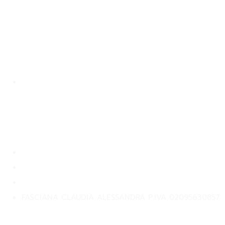
Contact
Contattaci
Privacy Policy
Returns Policy
Terms and Condition
FASCIANA CLAUDIA ALESSANDRA P.IVA 02095630857