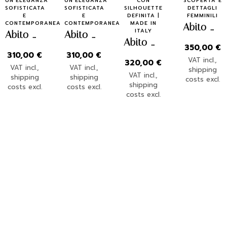
UN’ELEGANZA
UN’ELEGANZA
CON
SCOPERTA E
SOFISTICATA
SOFISTICATA
SILHOUETTE
DETTAGLI
E
E
DEFINITA |
FEMMINILI
CONTEMPORANEA
CONTEMPORANEA
MADE IN
Abito Oltre
ITALY
Abito Abbraccio – Rosa e Verde
Abito Abbraccio – Argento e Ottanio
Abito Cara – Total White
350,00
€
310,00
€
310,00
€
VAT incl.,
320,00
€
VAT incl.,
VAT incl.,
shipping
VAT incl.,
shipping
shipping
costs excl.
shipping
costs excl.
costs excl.
costs excl.