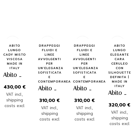
Quick
Quick
Quick
Quick
ABITO
DRAPPEGGI
DRAPPEGGI
ABITO
LUNGO
FLUIDI E
FLUIDI E
LUNGO
Buy
Buy
Buy
Buy
CADY MISTO
LINEE
LINEE
ELEGANTE
VISCOSA
AVVOLGENTI
AVVOLGENTI
CARA
MADE IN
PER
PER
CERULEO
ITALY
UN’ELEGANZA
UN’ELEGANZA
CON
SOFISTICATA
SOFISTICATA
SILHOUETTE
Abito lungo MIA
E
E
DEFINITA |
CONTEMPORANEA
CONTEMPORANEA
MADE IN
430,00
€
ITALY
Abito Abbraccio – Rosa e Verde
Abito Abbraccio – Argento e Ottanio
Abito Cara – Ceruleo
VAT incl.,
shipping
310,00
€
310,00
€
320,00
€
costs excl.
VAT incl.,
VAT incl.,
VAT incl.,
shipping
shipping
shipping
costs excl.
costs excl.
costs excl.