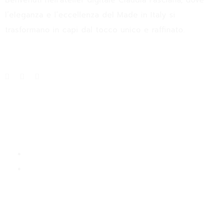
Benvenuti nell’atelier digitale Claudia Fasciana, dove
l’eleganza e l’eccellenza del Made in Italy si
trasformano in capi dal tocco unico e raffinato.
Info
About
Blog