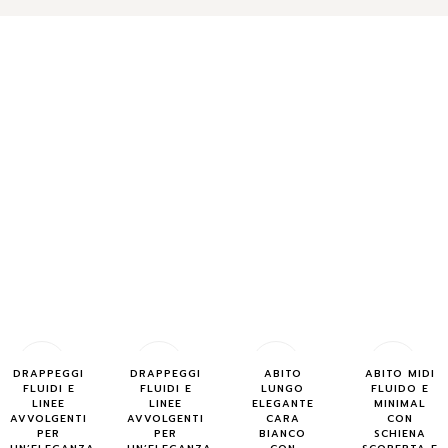
Quick
Quick
Quick
Quick
DRAPPEGGI
DRAPPEGGI
ABITO
ABITO MIDI
FLUIDI E
FLUIDI E
LUNGO
FLUIDO E
Buy
Buy
Buy
Buy
LINEE
LINEE
ELEGANTE
MINIMAL
AVVOLGENTI
AVVOLGENTI
CARA
CON
PER
PER
BIANCO
SCHIENA