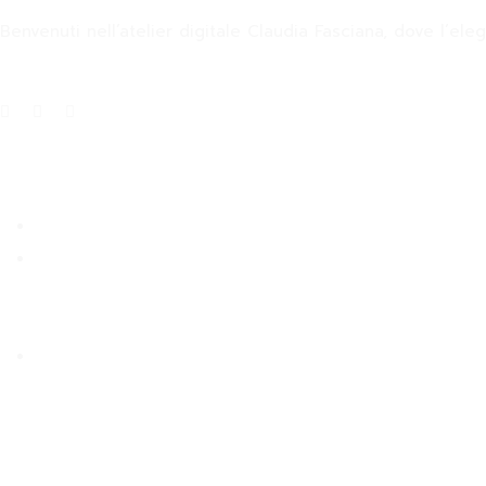
Benvenuti nell’atelier digitale Claudia Fasciana, dove l’ele
Info
About
Blog
Size Guide
Categorie