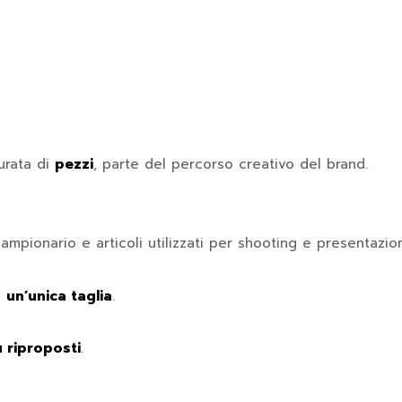
urata di
pezzi
, parte del percorso creativo del brand.
ampionario e articoli utilizzati per shooting e presentazion
n
un’unica taglia
.
 riproposti
.