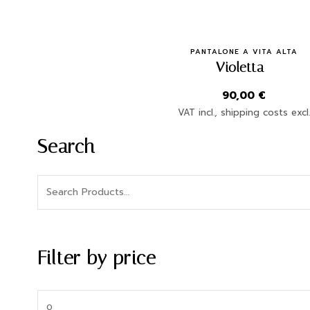
Quick Buy
PANTALONE A VITA ALTA
Violetta
90,00
€
VAT incl., shipping costs excl
Search
Filter by price