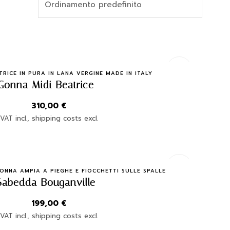
Quick Buy
RICE IN PURA IN LANA VERGINE MADE IN ITALY
Gonna Midi Beatrice
310,00
€
VAT incl., shipping costs excl.
Quick Buy
NNA AMPIA A PIEGHE E FIOCCHETTI SULLE SPALLE
Sabedda Bouganville
199,00
€
VAT incl., shipping costs excl.