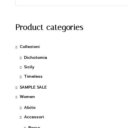
Prezzo
Prezzo
Min
Max
Product categories
Collezioni
Dichotomia
Sicily
Timeless
SAMPLE SALE
Women
Abito
Accessori
Borse