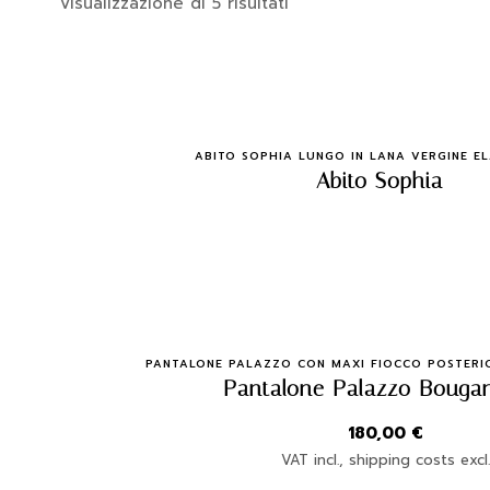
Visualizzazione di 5 risultati
Quick Buy
ABITO SOPHIA LUNGO IN LANA VERGINE EL
Abito Sophia
Quick Buy
PANTALONE PALAZZO CON MAXI FIOCCO POSTERIO
Pantalone Palazzo Bougan
180,00
€
VAT incl., shipping costs excl