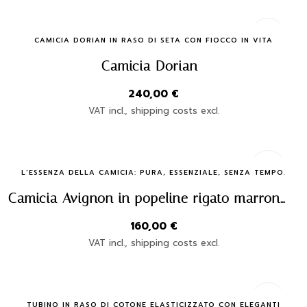
Quick Buy
CAMICIA DORIAN IN RASO DI SETA CON FIOCCO IN VITA
Camicia Dorian
240,00
€
VAT incl., shipping costs excl.
Quick Buy
L’ESSENZA DELLA CAMICIA: PURA, ESSENZIALE, SENZA TEMPO.
Camicia Avignon in popeline rigato marrone – Claudia Fasciana | Made in Italy
160,00
€
VAT incl., shipping costs excl.
Quick Buy
TUBINO IN RASO DI COTONE ELASTICIZZATO CON ELEGANTI