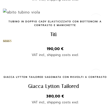
Quick Buy
TUBINO IN DOPPIO CADY ELASTICIZZATO CON BOTTONCINI A
CONTRASTO E MANICHETTE
Titì
Valutato
190,00
€
5.00
su 5
VAT incl., shipping costs excl.
Quick Buy
GIACCA LYTTON TAILORED SAGOMATA CON RISVOLTI A CONTRASTO
Giacca Lytton Tailored
380,00
€
VAT incl., shipping costs excl.