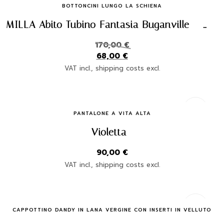
BOTTONCINI LUNGO LA SCHIENA
MILLA Abito Tubino Fantasia Buganville – Eleganza Made in Italy
170,00
€
68,00
€
VAT incl., shipping costs excl.
Quick Buy
PANTALONE A VITA ALTA
Violetta
90,00
€
VAT incl., shipping costs excl.
Quick Buy
CAPPOTTINO DANDY IN LANA VERGINE CON INSERTI IN VELLUTO