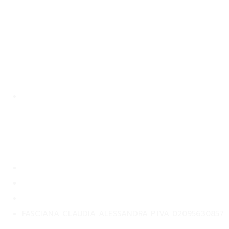
Contact
Contattaci
Privacy Policy
Returns Policy
Terms and Condition
FASCIANA CLAUDIA ALESSANDRA P.IVA 02095630857