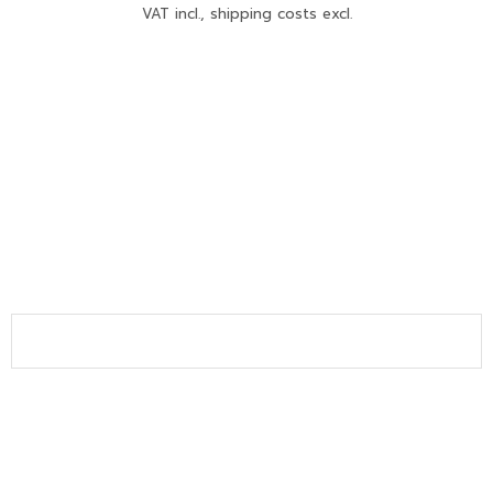
VAT incl., shipping costs excl.
Join the Newsletter
SUBSCRIBE
Claudia Fasciana