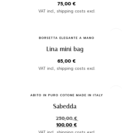
75,00
€
VAT incl., shipping costs excl.
Quick Buy
BORSETTA ELEGANTE A MANO
Lina mini bag
65,00
€
VAT incl., shipping costs excl.
Quick Buy
ABITO IN PURO COTONE MADE IN ITALY
Sabedda
250,00
€
100,00
€
VAT incl., shipping costs excl.