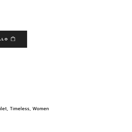
LLO
ilet
,
Timeless
,
Women