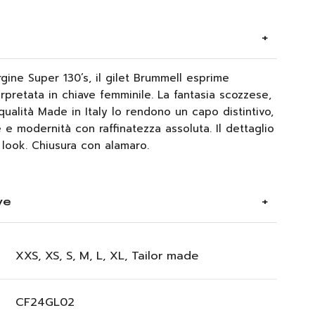
rgine Super 130’s, il gilet Brummell esprime
rpretata in chiave femminile. La fantasia scozzese,
la qualità Made in Italy lo rendono un capo distintivo,
 e modernità con raffinatezza assoluta. Il dettaglio
look. Chiusura con alamaro.
ve
XXS, XS, S, M, L, XL, Tailor made
CF24GL02