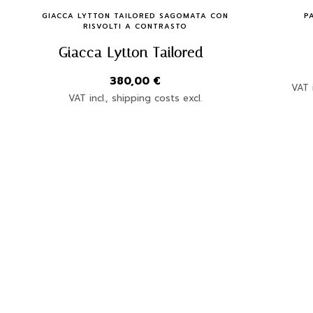
Quick Buy
GIACCA LYTTON TAILORED SAGOMATA CON
P
RISVOLTI A CONTRASTO
Giacca Lytton Tailored
380,00
€
VAT i
VAT incl., shipping costs excl.
Join the Newsletter