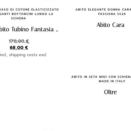
Quick Buy
Quick Buy
RASO DI COTONE ELASTICIZZATO
ABITO ELEGANTE DONNA CAR
GANTI BOTTONCINI LUNGO LA
FASCIANA SS26
SCHIENA
Abito Cara
MILLA Abito Tubino Fantasia Buganville – Eleganza Made in Italy
170,00
€
68,00
€
ncl., shipping costs excl.
Quick Buy
ABITO IN SETA MIDI CON SCHIE
MADE IN ITALY
Oltre