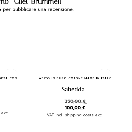
imo “Gilet Brummell”
o
per pubblicare una recensione.
Quick Buy
 SETA CON
ABITO IN PURO COTONE MADE IN ITALY
Sabedda
n
250,00
€
100,00
€
 excl.
VAT incl., shipping costs excl.