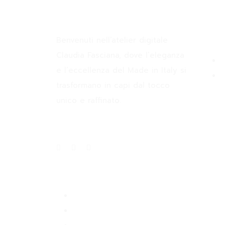
Claudia Fasciana
Info
Benvenuti nell’atelier digitale
Claudia Fasciana, dove l’eleganza
e l’eccellenza del Made in Italy si
trasformano in capi dal tocco
unico e raffinato.
Privacy Policy
Returns Policy