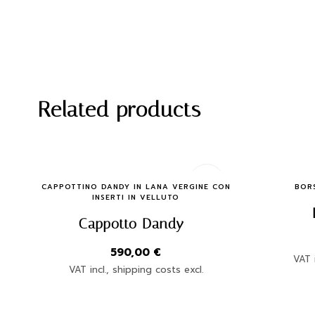
Related products
Quick Buy
CAPPOTTINO DANDY IN LANA VERGINE CON
BOR
INSERTI IN VELLUTO
Cappotto Dandy
590,00
€
VAT i
VAT incl., shipping costs excl.