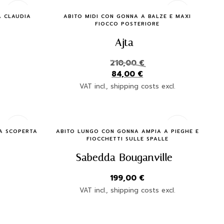
Quick Buy
A CLAUDIA
ABITO MIDI CON GONNA A BALZE E MAXI
FIOCCO POSTERIORE
Ajta
210,00
€
84,00
€
VAT incl., shipping costs excl.
Quick Buy
NA SCOPERTA
ABITO LUNGO CON GONNA AMPIA A PIEGHE E
FIOCCHETTI SULLE SPALLE
Sabedda Bouganville
199,00
€
VAT incl., shipping costs excl.