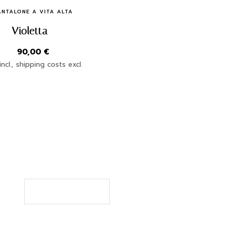
Quick Buy
ANTALONE A VITA ALTA
Violetta
90,00
€
ncl., shipping costs excl.
SUBSCRIBE