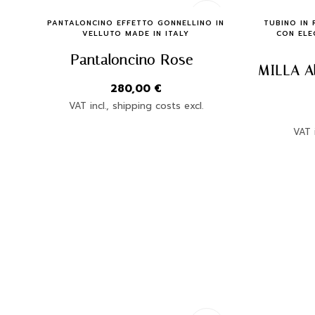
Quick Buy
PANTALONCINO EFFETTO GONNELLINO IN
TUBINO IN 
VELLUTO MADE IN ITALY
CON ELE
Pantaloncino Rose
280,00
€
VAT incl., shipping costs excl.
VAT i