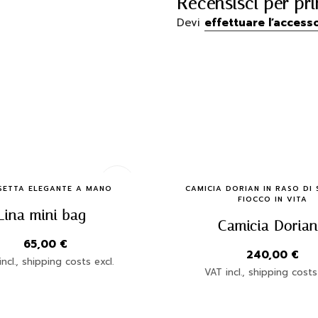
Recensisci per pr
Devi
effettuare l’access
Quick Buy
Quick Buy
SETTA ELEGANTE A MANO
CAMICIA DORIAN IN RASO DI
FIOCCO IN VITA
Lina mini bag
Camicia Doria
65,00
€
240,00
€
ncl., shipping costs excl.
VAT incl., shipping costs