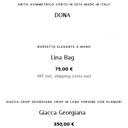
Quick Buy
ABITO ASIMMETRICO CORTO IN SETA MADE IN ITALY
DONA
Quick Buy
BORSETTA ELEGANTE A MANO
Lina Bag
75,00
€
VAT incl., shipping costs excl.
Quick Buy
GIACCA CROP GEORGIANA CROP IN LANA VERGINE CON ALAMARI
Giacca Georgiana
350,00
€