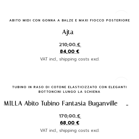
Quick Buy
ABITO MIDI CON GONNA A BALZE E MAXI FIOCCO POSTERIORE
Ajta
210,00
€
84,00
€
VAT incl., shipping costs excl.
Quick Buy
TUBINO IN RASO DI COTONE ELASTICIZZATO CON ELEGANTI
BOTTONCINI LUNGO LA SCHIENA
MILLA Abito Tubino Fantasia Buganville – Eleganza Made in Italy
170,00
€
68,00
€
VAT incl., shipping costs excl.