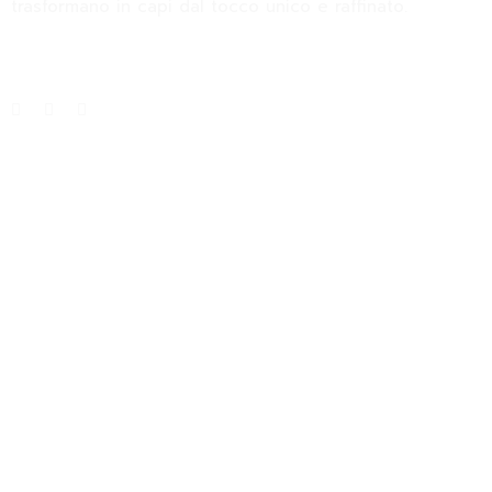
trasformano in capi dal tocco unico e raffinato.
Info
About
Blog
Size Guide
Categorie
Dichotomia
Sicily