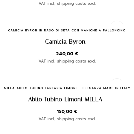
VAT incl., shipping costs excl.
Quick Buy
CAMICIA BYRON IN RASO DI SETA CON MANICHE A PALLONCINO
Camicia Byron
240,00
€
VAT incl., shipping costs excl.
Quick Buy
MILLA ABITO TUBINO FANTASIA LIMONI – ELEGANZA MADE IN ITALY
Abito Tubino Limoni MILLA
150,00
€
VAT incl., shipping costs excl.