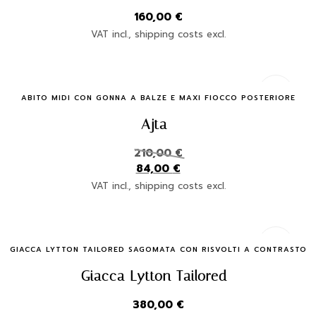
160,00
€
VAT incl., shipping costs excl.
Quick Buy
ABITO MIDI CON GONNA A BALZE E MAXI FIOCCO POSTERIORE
Ajta
210,00
€
84,00
€
VAT incl., shipping costs excl.
Quick Buy
GIACCA LYTTON TAILORED SAGOMATA CON RISVOLTI A CONTRASTO
Giacca Lytton Tailored
380,00
€