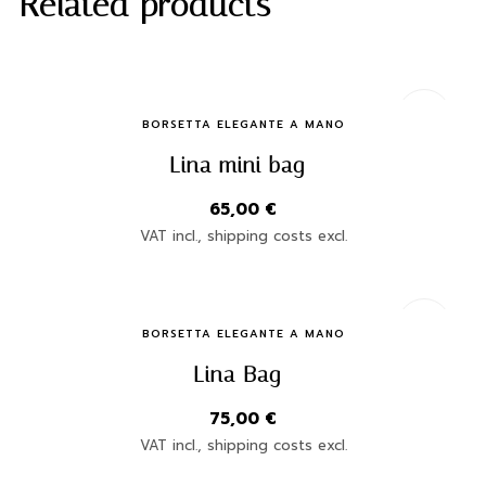
Related products
Quick Buy
BORSETTA ELEGANTE A MANO
Lina mini bag
65,00
€
VAT incl., shipping costs excl.
Quick Buy
BORSETTA ELEGANTE A MANO
Lina Bag
75,00
€
VAT incl., shipping costs excl.