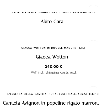
Quick Buy
ABITO ELEGANTE DONNA CARA CLAUDIA FASCIANA SS26
Abito Cara
Quick Buy
GIACCA WOTTON IN BOUCLÉ MADE IN ITALY
Giacca Wotton
240,00
€
VAT incl., shipping costs excl.
Quick Buy
L’ESSENZA DELLA CAMICIA: PURA, ESSENZIALE, SENZA TEMPO.
Camicia Avignon in popeline rigato marrone – Claudia Fasciana | Made in Italy