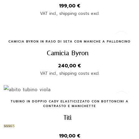
199,00
€
VAT incl., shipping costs excl.
Quick Buy
CAMICIA BYRON IN RASO DI SETA CON MANICHE A PALLONCINO
Camicia Byron
240,00
€
VAT incl., shipping costs excl.
Quick Buy
TUBINO IN DOPPIO CADY ELASTICIZZATO CON BOTTONCINI A
CONTRASTO E MANICHETTE
Titì
Valutato
190,00
€
5.00
su 5