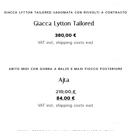
Quick Buy
GIACCA LYTTON TAILORED SAGOMATA CON RISVOLTI A CONTRASTO
Giacca Lytton Tailored
380,00
€
VAT incl., shipping costs excl.
Quick Buy
ABITO MIDI CON GONNA A BALZE E MAXI FIOCCO POSTERIORE
Ajta
210,00
€
84,00
€
VAT incl., shipping costs excl.