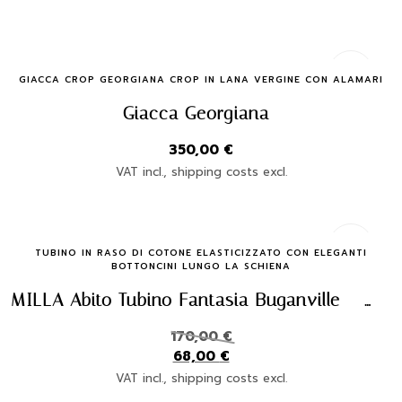
Quick Buy
GIACCA CROP GEORGIANA CROP IN LANA VERGINE CON ALAMARI
Giacca Georgiana
350,00
€
VAT incl., shipping costs excl.
Quick Buy
TUBINO IN RASO DI COTONE ELASTICIZZATO CON ELEGANTI
BOTTONCINI LUNGO LA SCHIENA
MILLA Abito Tubino Fantasia Buganville – Eleganza Made in Italy
170,00
€
68,00
€
VAT incl., shipping costs excl.