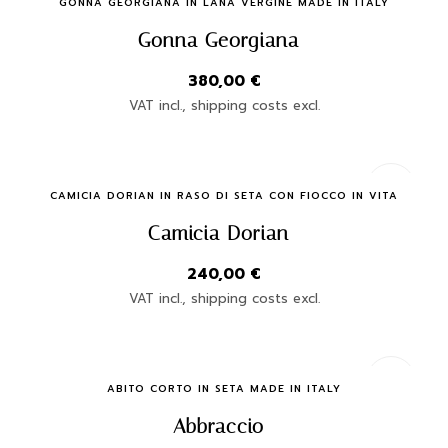
Quick Buy
GONNA GEORGIANA IN LANA VERGINE MADE IN ITALY
Gonna Georgiana
380,00
€
VAT incl., shipping costs excl.
Quick Buy
CAMICIA DORIAN IN RASO DI SETA CON FIOCCO IN VITA
Camicia Dorian
240,00
€
VAT incl., shipping costs excl.
Quick Buy
ABITO CORTO IN SETA MADE IN ITALY
Abbraccio