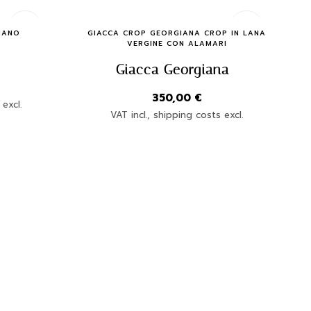
Quick Buy
MANO
GIACCA CROP GEORGIANA CROP IN LANA
VERGINE CON ALAMARI
Giacca Georgiana
350,00
€
 excl.
VAT incl., shipping costs excl.