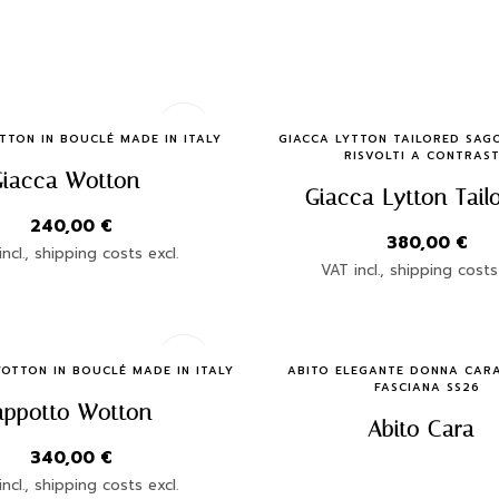
Quick Buy
Quick Buy
TTON IN BOUCLÉ MADE IN ITALY
GIACCA LYTTON TAILORED SA
RISVOLTI A CONTRAS
Giacca Wotton
Giacca Lytton Tail
240,00
€
380,00
€
ncl., shipping costs excl.
VAT incl., shipping costs
Quick Buy
Quick Buy
OTTON IN BOUCLÉ MADE IN ITALY
ABITO ELEGANTE DONNA CAR
FASCIANA SS26
appotto Wotton
Abito Cara
340,00
€
ncl., shipping costs excl.