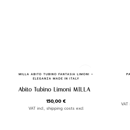
Quick Buy
MILLA ABITO TUBINO FANTASIA LIMONI –
P
ELEGANZA MADE IN ITALY
Abito Tubino Limoni MILLA
150,00
€
VAT i
VAT incl., shipping costs excl.