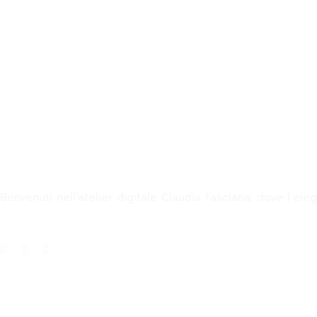
Join the Newsletter
Claudia Fasciana
Benvenuti nell’atelier digitale Claudia Fasciana, dove l’ele
Info