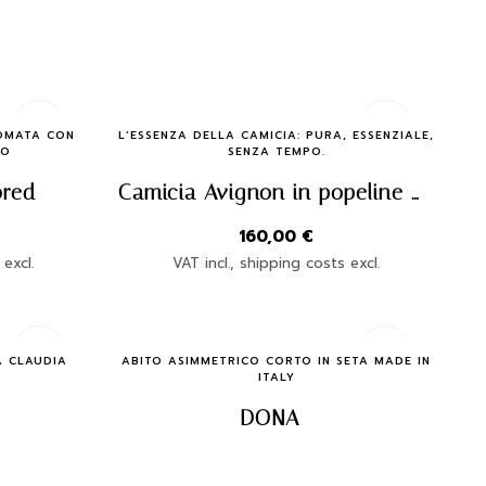
Quick Buy
GOMATA CON
L’ESSENZA DELLA CAMICIA: PURA, ESSENZIALE,
TO
SENZA TEMPO.
ored
Camicia Avignon in popeline rigato marrone – Claudia Fasciana | Made in Italy
160,00
€
 excl.
VAT incl., shipping costs excl.
Quick Buy
A CLAUDIA
ABITO ASIMMETRICO CORTO IN SETA MADE IN
ITALY
DONA