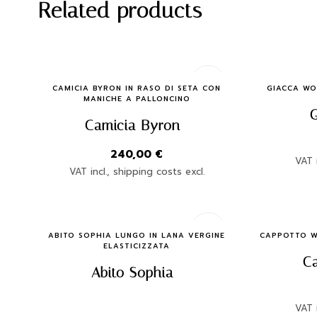
Related products
Quick Buy
CAMICIA BYRON IN RASO DI SETA CON
GIACCA WO
MANICHE A PALLONCINO
Camicia Byron
240,00
€
VAT i
VAT incl., shipping costs excl.
Quick Buy
ABITO SOPHIA LUNGO IN LANA VERGINE
CAPPOTTO W
ELASTICIZZATA
C
Abito Sophia
VAT i