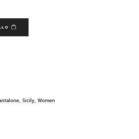
LLO
antalone
,
Sicily
,
Women