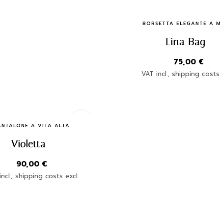
Quick Buy
BORSETTA ELEGANTE A 
Lina Bag
75,00
€
VAT incl., shipping costs
Quick Buy
ANTALONE A VITA ALTA
Violetta
90,00
€
ncl., shipping costs excl.