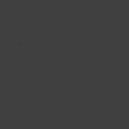
Benvenuti nell’atelier digitale Claudia Fasciana, dove
l’eleganza e l’eccellenza del Made in Italy si trasformano
in capi dal tocco unico e raffinato.
Info
About
Blog
Size Guide
Categorie
Dichotomia
Sicily