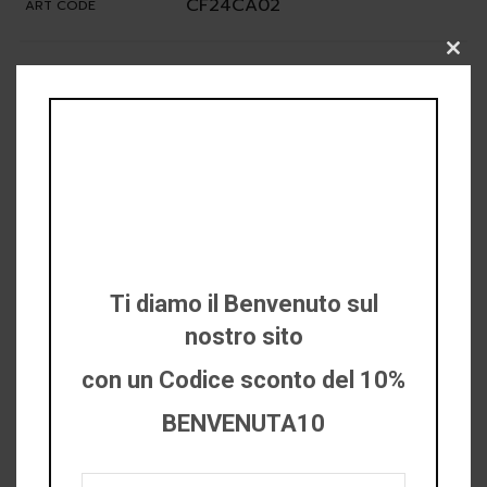
CF24CA02
ART CODE
Clo
BOUCILIEGI
MATERIAL CODE
this
mod
MATERIAL
RASO DI COTONE LEGGERO
DESCRIPTION
STAMPA BOUGANVILLE SICILY
COLOR DESCRIPTION
CF
Ti diamo il Benvenuto sul
nostro sito
100% Cotone
COMPOSITION
con un Codice sconto del 10%
BENVENUTA10
Recensioni (0)