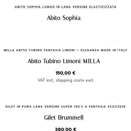
Quick Buy
ABITO SOPHIA LUNGO IN LANA VERGINE ELASTICIZZATA
Abito Sophia
Quick Buy
MILLA ABITO TUBINO FANTASIA LIMONI – ELEGANZA MADE IN ITALY
Abito Tubino Limoni MILLA
150,00
€
VAT incl., shipping costs excl.
Quick Buy
GILET IN PURA LANA VERGINE SUPER 130’S A FANTASIA SCOZZESE
Gilet Brummell
380,00
€