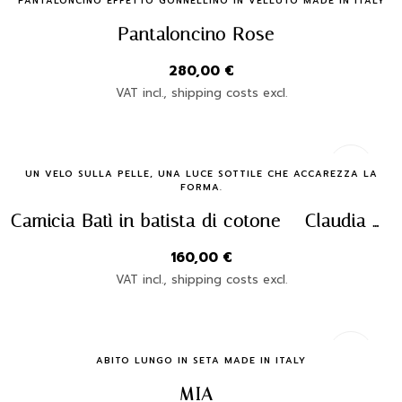
Quick Buy
PANTALONCINO EFFETTO GONNELLINO IN VELLUTO MADE IN ITALY
Pantaloncino Rose
280,00
€
VAT incl., shipping costs excl.
Quick Buy
UN VELO SULLA PELLE, UNA LUCE SOTTILE CHE ACCAREZZA LA
FORMA.
Camicia Batì in batista di cotone – Claudia Fasciana | Made in Italy
160,00
€
VAT incl., shipping costs excl.
Quick Buy
ABITO LUNGO IN SETA MADE IN ITALY
MIA