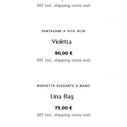
VAT incl., shipping costs excl.
Quick Buy
PANTALONE A VITA ALTA
Violetta
90,00
€
VAT incl., shipping costs excl.
Quick Buy
BORSETTA ELEGANTE A MANO
Lina Bag
75,00
€
VAT incl., shipping costs excl.