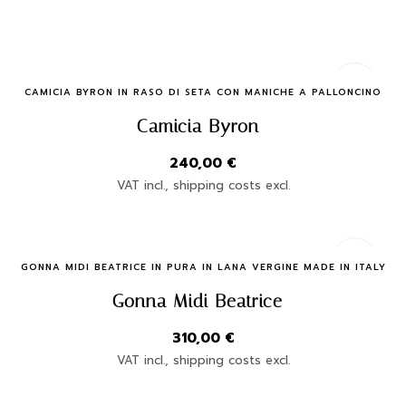
Quick Buy
CAMICIA BYRON IN RASO DI SETA CON MANICHE A PALLONCINO
Camicia Byron
240,00
€
VAT incl., shipping costs excl.
Quick Buy
GONNA MIDI BEATRICE IN PURA IN LANA VERGINE MADE IN ITALY
Gonna Midi Beatrice
310,00
€
VAT incl., shipping costs excl.