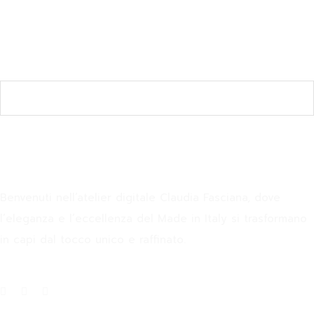
Join the Newsletter
SUBSCRIBE
Claudia Fasciana
Benvenuti nell’atelier digitale Claudia Fasciana, dove
l’eleganza e l’eccellenza del Made in Italy si trasformano
in capi dal tocco unico e raffinato.