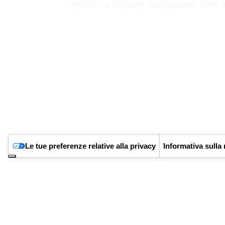
FASCIANA CLAUDIA ALESSANDRA P.IVA 
Le tue preferenze relative alla privacy
Informativa sulla 
Ti diamo il Benvenuto sul nostro
con un Codice sconto del 1