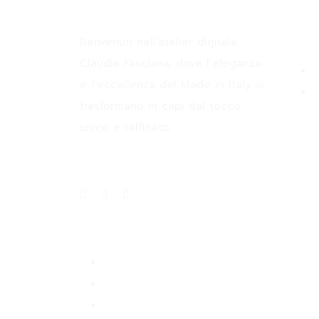
Claudia Fasciana
Info
Benvenuti nell’atelier digitale
Claudia Fasciana, dove l’eleganza
e l’eccellenza del Made in Italy si
trasformano in capi dal tocco
unico e raffinato.
Privacy Policy
Returns Policy
Terms and Condition