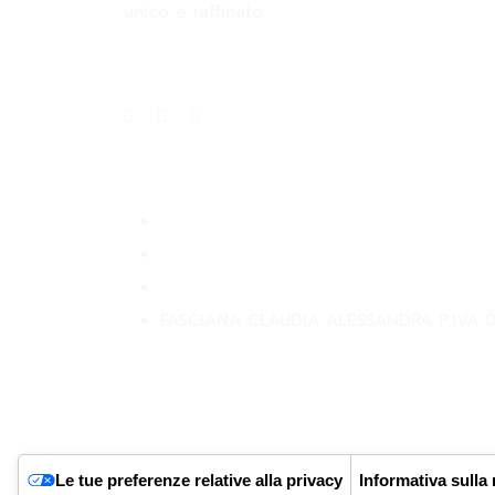
unico e raffinato.
Privacy Policy
Returns Policy
Terms and Condition
FASCIANA CLAUDIA ALESSANDRA P.IVA 
Le tue preferenze relative alla privacy
Informativa sulla 