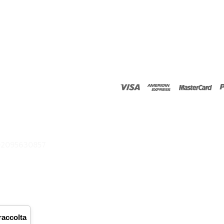
02095630857
Close
this
raccolta