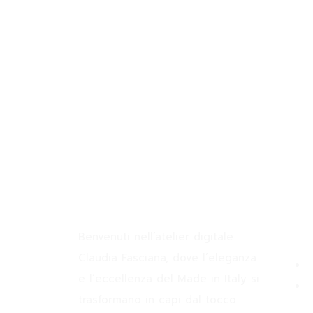
Join the Newsletter
Claudia Fasciana
Info
Benvenuti nell’atelier digitale
Claudia Fasciana, dove l’eleganza
e l’eccellenza del Made in Italy si
trasformano in capi dal tocco