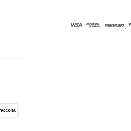
02095630857
Close
this
module
raccolta