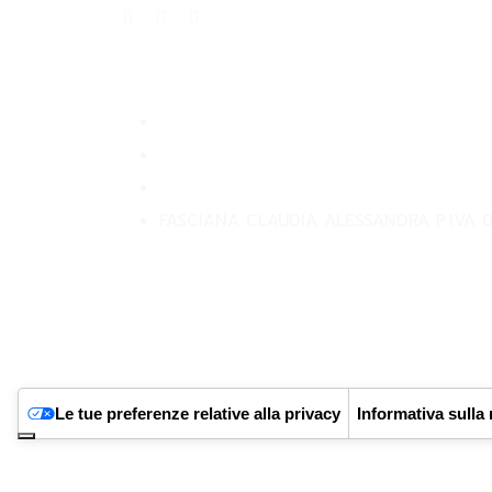
Privacy Policy
Returns Policy
Terms and Condition
FASCIANA CLAUDIA ALESSANDRA P.IVA 
Le tue preferenze relative alla privacy
Informativa sulla 