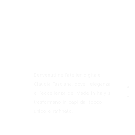
Join the Newsletter
Claudia Fasciana
Info
Benvenuti nell’atelier digitale
Claudia Fasciana, dove l’eleganza
e l’eccellenza del Made in Italy si
trasformano in capi dal tocco
unico e raffinato.